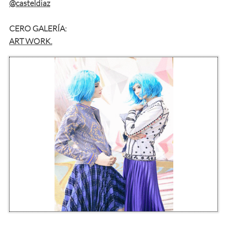
@casteldiaz
CERO GALERÍA:​
ART WORK.