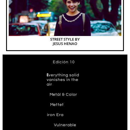
STREET STYLE BY
JESUS HENAO
Edición 10
E
verything solid
vanishes in the
air
M
etál & Color
M
ettet
ir
on Era
V
ulnerable