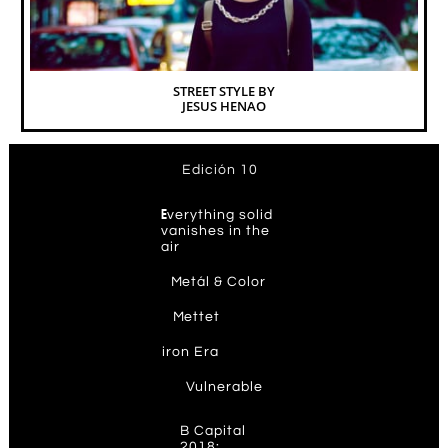
STREET STYLE BY
JESUS HENAO
Edición 10
E
verything solid
vanishes in the
air
M
etál & Color
M
ettet
ir
on Era
V
ulnerable
B Capital
2018: