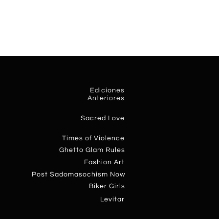
Ediciones
Anteriores
Sacred Love
T
imes of Violence
Ghetto Glam Rules​
F
ashion Art
P
ost Sadomasochism Now
Biker Girls
Levit
ar