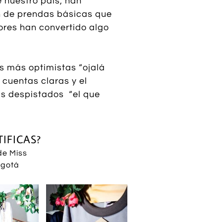
e nuestro país, han
n de prendas básicas que
ores han convertido algo
as más optimistas “ojalá
 cuentas claras y el
ás despistados “el que
IFICAS?
de Miss
ogotá