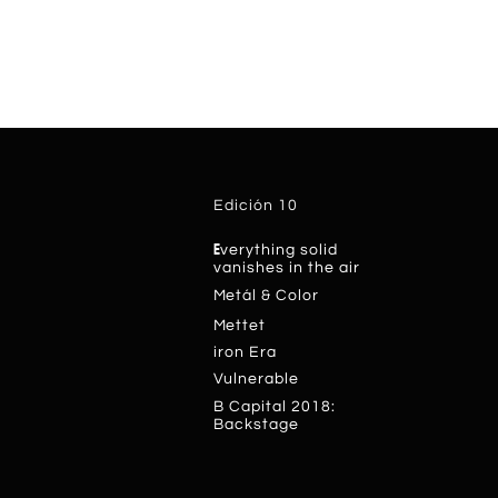
Edición 10
E
verything solid
vanishes in the air
M
etál & Color
M
ettet
ir
on Era
V
ulnerable
B Capital 2018:
Backstage