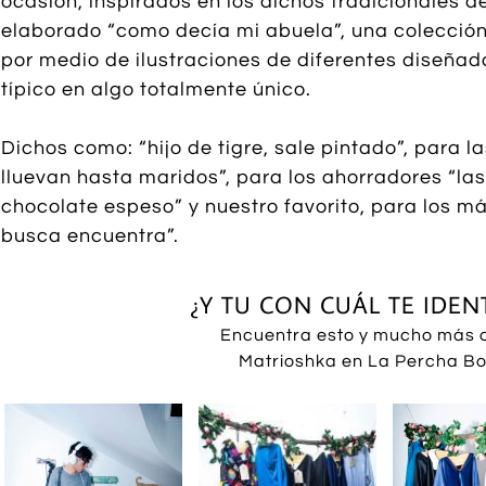
ocasión, inspirados en los dichos tradicionales d
elaborado “como decía mi abuela”, una colecció
por medio de ilustraciones de diferentes diseñad
típico en algo totalmente único.
Dichos como: “hijo de tigre, sale pintado”, para l
lluevan hasta maridos”, para los ahorradores “las
chocolate espeso” y nuestro favorito, para los m
busca encuentra”.
¿Y TU CON CUÁL TE IDENT
​Encuentra esto y mucho más 
Matrioshka en La Percha B