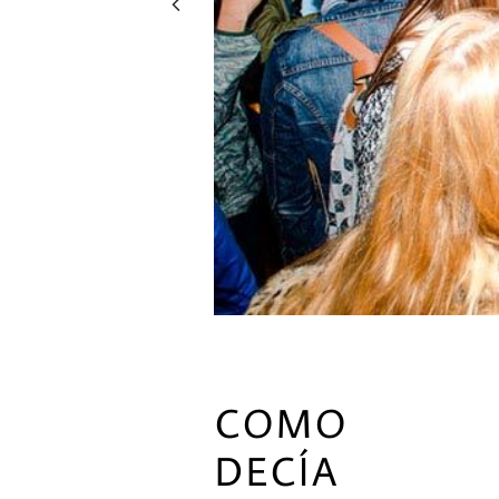

COMO
DECÍA