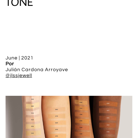
TONE
​
June | 2021​​
Por
Julián Cardona Arroyave
@jlssjewell