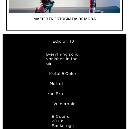
MÁSTER EN FOTOGRAFÍA DE MODA
Edición 10
E
verything solid
vanishes in the
air
M
etál & Color
M
ettet
ir
on Era
V
ulnerable
B Capital
2018:
Backstage