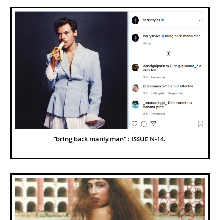
“bring back manly man” : ISSUE N-14. 